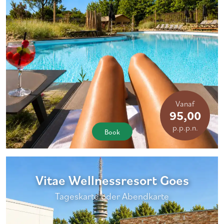
Vanaf
95,00
p.p.p.n.
Book
Vitae Wellnessresort Goes
Tageskarte oder Abendkarte