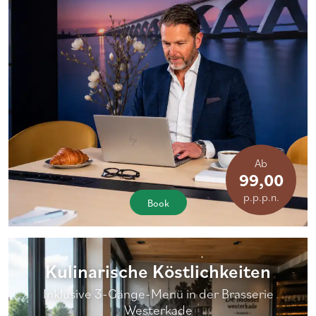
Ab
99,00
p.p.p.n.
Book
Kulinarische Köstlichkeiten
Inklusive 3-Gänge-Menü in der Brasserie
Westerkade