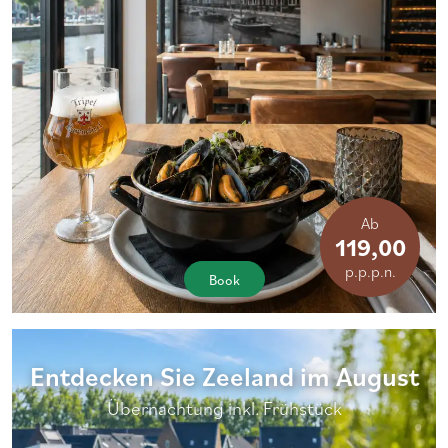
Ab
119,00
p.p.p.n.
Book
Entdecken Sie Zeeland im August
Übernachtung inkl. Frühstück