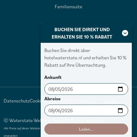
Familiensuite
Über Waterstate
BUCHEN SIE DIREKT UND
ERHALTEN SIE 10 % RABATT
Über Waterstate
Häufig gestellte Fragen
Buchen Sie direkt über
hotelwaterstate.nl und erhalten Sie 10 %
Vitae Wellness Resorts
Rabatt auf Ihre Übernachtung.
Ankunft
Abreise
Datenschutz
Cookies
Allgemeine Bedingungen
Cookie
und Konditionen
Einstellungen
© Waterstate Wellness Hotel All Rights Reserved
Alle Preise auf dieser Website sind in Euro und inklusive Mehrwertsteuer angegeben, sofern nicht anders
angegeben.