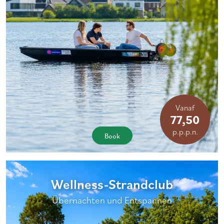
Vanaf
77,50
p.p.p.n.
Book
Wellness-Strandclub
Übernachten und Entspannen