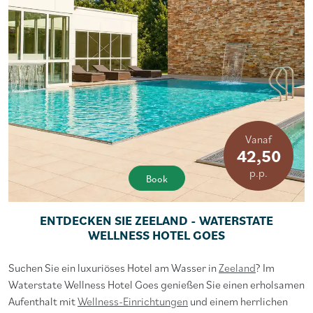
Vanaf
42,50
p.p.
Book
ENTDECKEN SIE ZEELAND - WATERSTATE
WELLNESS HOTEL GOES
Suchen Sie ein luxuriöses Hotel am Wasser in
Zeeland
? Im
Waterstate Wellness Hotel Goes genießen Sie einen erholsamen
Aufenthalt mit
Wellness-Einrichtungen
und einem herrlichen