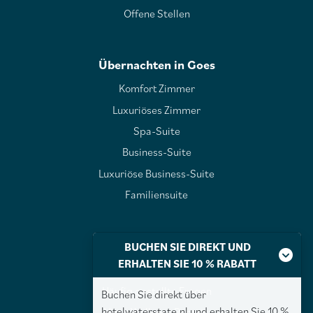
Offene Stellen
Übernachten in Goes
Komfort Zimmer
Luxuriöses Zimmer
Spa-Suite
Business-Suite
Luxuriöse Business-Suite
Familiensuite
Über Waterstate
BUCHEN SIE DIREKT UND
ERHALTEN SIE 10 % RABATT
Über Waterstate
Häufig gestellte Fragen
Buchen Sie direkt über
hotelwaterstate.nl und erhalten Sie 10 %
Vitae Wellness Resorts