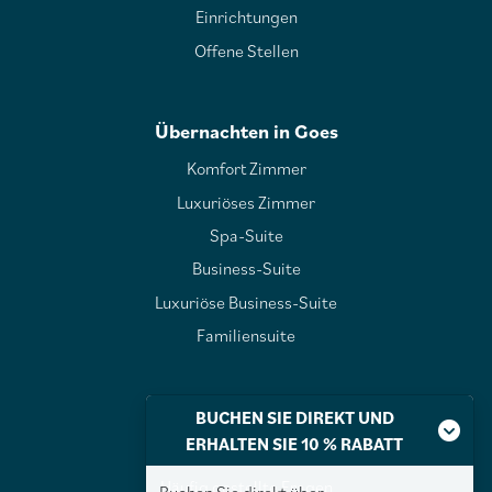
Einrichtungen
Offene Stellen
Übernachten in Goes
Komfort Zimmer
Luxuriöses Zimmer
Spa-Suite
Business-Suite
Luxuriöse Business-Suite
Familiensuite
Über Waterstate
BUCHEN SIE DIREKT UND
ERHALTEN SIE 10 % RABATT
Über Waterstate
Häufig gestellte Fragen
Buchen Sie direkt über