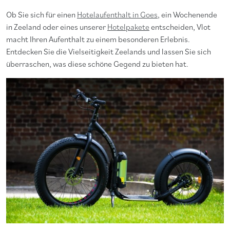
Ob Sie sich für einen
Hotelaufenthalt in Goes
, ein Wochenende
in Zeeland oder eines unserer
Hotelpakete
entscheiden, Vlot
macht Ihren Aufenthalt zu einem besonderen Erlebnis.
Entdecken Sie die Vielseitigkeit Zeelands und lassen Sie sich
überraschen, was diese schöne Gegend zu bieten hat.