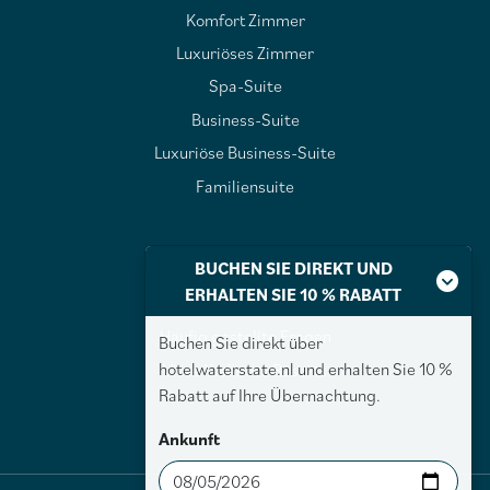
Komfort Zimmer
Luxuriöses Zimmer
Spa-Suite
Business-Suite
Luxuriöse Business-Suite
Familiensuite
Über Waterstate
BUCHEN SIE DIREKT UND
ERHALTEN SIE 10 % RABATT
Über Waterstate
Häufig gestellte Fragen
Buchen Sie direkt über
hotelwaterstate.nl und erhalten Sie 10 %
Vitae Wellness Resorts
Rabatt auf Ihre Übernachtung.
Ankunft