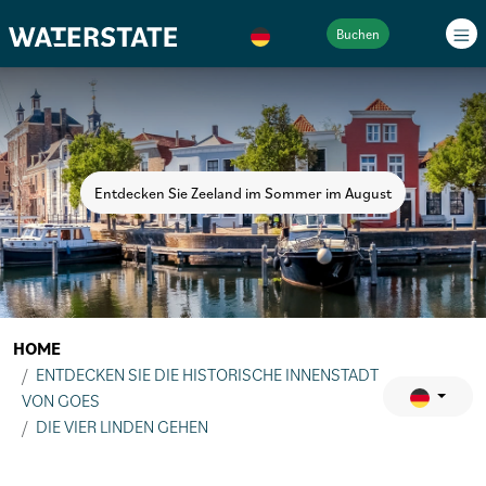
Buchen
Entdecken Sie Zeeland im Sommer im August
HOME
ENTDECKEN SIE DIE HISTORISCHE INNENSTADT
VON GOES
DIE VIER LINDEN GEHEN