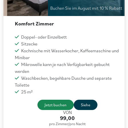
Buchen Sie im August mit 10 % Rabatt
Komfort Zimmer
Doppel- oder Einzelbett
Sitzecke
Kochnische mit Wasserkocher, Kaffeemaschine und
Minibar
Mikrowelle kann je nach Verfügbarkeit gebucht
werden
Waschbecken, begehbare Dusche und separate
Toilette
25 m²
Jetzt buchen
Siehe
VON
99,00
pro Zimmer/pro Nacht